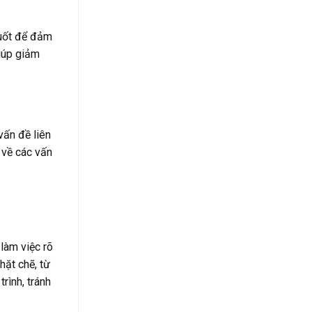
suốt để đảm
giúp giảm
vấn đề liên
 về các vấn
 làm việc rõ
hặt chẽ, từ
rình, tránh