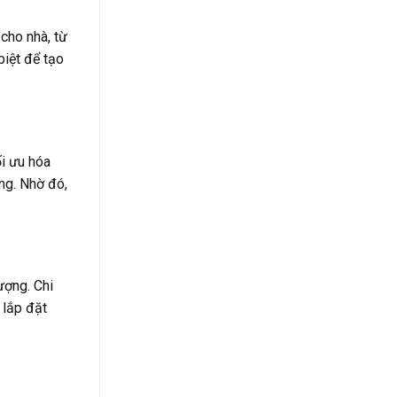
cho nhà, từ
biệt để tạo
ối ưu hóa
ng. Nhờ đó,
ượng. Chi
 lắp đặt