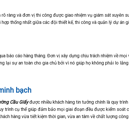
ch rõ ràng và đơn vị thi công được giao nhiệm vụ giám sát xuyên 
hợp thống nhất giữa các đội thiết kế, thi công và quản lý dự án 
ua báo cáo hàng tháng. Đơn vị xây dựng chịu trách nhiệm về mọi 
ng lại sự an toàn cho gia chủ bởi vì nó giúp họ không phải lo lắng
 minh bạch
hường Cầu Giấy
được nhiều khách hàng tin tưởng chính là quy trình
uy trình cụ thể giúp đảm bảo mọi giai đoạn đều được kiểm soát c
khách hàng vừa tiết kiệm thời gian, vừa an tâm về chất lượng công t