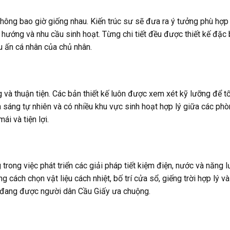
không bao giờ giống nhau. Kiến trúc sư sẽ đưa ra ý tưởng phù hợp 
h, hướng và nhu cầu sinh hoạt. Từng chi tiết đều được thiết kế đặc 
u ấn cá nhân của chủ nhân.
và thuận tiện. Các bản thiết kế luôn được xem xét kỹ lưỡng để t
sáng tự nhiên và có nhiều khu vực sinh hoạt hợp lý giữa các phò
i và tiện lợi.
trong việc phát triển các giải pháp tiết kiệm điện, nước và năng l
cách chọn vật liệu cách nhiệt, bố trí cửa sổ, giếng trời hợp lý và
ện đang được người dân Cầu Giấy ưa chuộng.