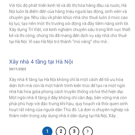
Với tốc độ phát triển kinh tế và đô thị hóa hàng đầu cả nước, Hà
Nội luôn là điểm đến của hàng triệu người lao động, sinh viên và
chuyên gia. Nhu cầu về phân khúc nhà cho thuê luôn ở mức cao
kỷ lục, tạo nên một thị trường sôi động và đầy tiềm năng sinh lời.
Xây dựng Trí Việt, với kinh nghiệm chuyên sâu trong lĩnh vực thiết
kế và thi công, chúng tôi đã mang đến dịch vụ xây nhà cho thuê
tại Hà Nội. Vì sao Hà Nội trở thành “mỏ vàng” cho mô...
Xây nhà 4 tầng tại Hà Nội
30/11/2025
Xây nhà 4 tầng tại Hà Nội không chỉ là một cách để tối ưu hóa
diện tích mà còn là một hành trình kiến trúc để tạo ra một ngôi
nhà hài hòa giữa phong cách truyền thống và hơi thở hiện đại.
Một ngôi nhà 4 tầng ở đây không chỉ cần đẹp, bền vững mà còn
phải phù hợp với đặc trưng khí hậu, quy hoạch và thói quen sinh
hoạt rất riêng của người dân Thủ đô. Là đơn vị chuyên nghiệp và
thâm niên trong xây dựng nhà ở dân dụng tại Hà Nội, Xây...
1
2
3