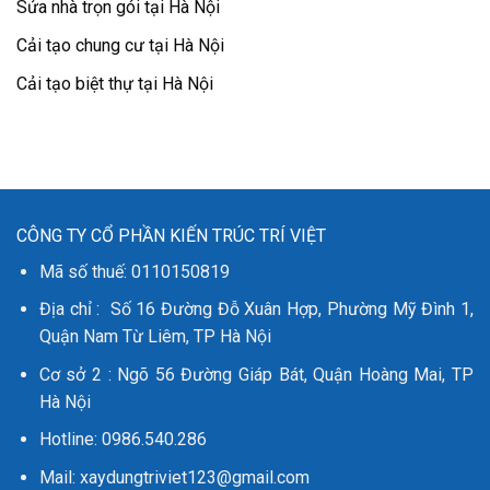
Sửa nhà trọn gói tại Hà Nội
Cải tạo chung cư tại Hà Nội
Cải tạo biệt thự tại Hà Nội
CÔNG TY CỔ PHẦN KIẾN TRÚC TRÍ VIỆT
Mã số thuế: 0110150819
Địa chỉ : Số 16 Đường Đỗ Xuân Hợp, Phường Mỹ Đình 1,
Quận Nam Từ Liêm, TP Hà Nội
Cơ sở 2 : Ngõ 56 Đường Giáp Bát, Quận Hoàng Mai, TP
Hà Nội
Hotline:
0986.540.286
Mail:
xaydungtriviet123@gmail.com