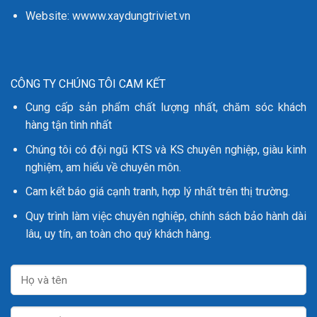
Website: wwww.
xaydungtriviet.vn
CÔNG TY CHÚNG TÔI CAM KẾT
Cung cấp sản phẩm chất lượng nhất, chăm sóc khách
hàng tận tình nhất
Chúng tôi có đội ngũ KTS và KS chuyên nghiệp, giàu kinh
nghiệm, am hiểu về chuyên môn.
Cam kết báo giá cạnh tranh, hợp lý nhất trên thị trường.
Quy trình làm việc chuyên nghiệp, chính sách bảo hành dài
lâu, uy tín, an toàn cho quý khách hàng.