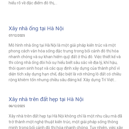
hiểu rõ về đặc điểm đô thị,...
Xây nhà ống tại Hà Nội
07/12/2025
Mô hình nhà ống tại Hà Nội là một giải pháp kiến trúc và một
phong cách văn hóa sống đặc trưng trong bối cảnh đô thị hóa
nhanh chóng và sự khan hiếm quỹ đất ở thủ đô. Việc thiết kế và
thi công nhà ống đòi hỏi sự hiểu biết sâu sắc về địa lý, khí hậu,
thói quen sinh hoạt và các quy định xây dựng của thành phố vì
diện tích xây dựng hạn chế, đặc biệt là với những lô đất có chiều
rộng khiêm tốn nhưng chiều sâu đáng kể. Xây dựng Trí Việt...
Xây nhà trên đất hẹp tại Hà Nội
06/12/2025
Xây nhà trên đất hẹp tại Hà Nội không chỉ là một nhu cầu mà đã
trở thành một nghệ thuật kiến trúc, một giải pháp sống thông
minh trong bối cảnh đô thị hóa nhanh chóng. Tuy nhiên, việc xây